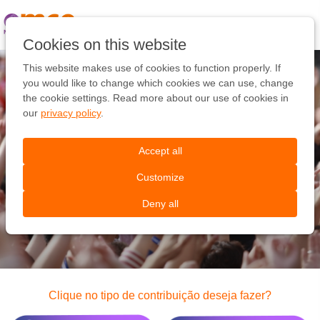
Pular
link
Ir
Cookies on this website
para
o
This website makes use of cookies to function properly. If
conteúdo
you would like to change which cookies we can use, change
Ir
the cookie settings. Read more about our use of cookies in
para
our
privacy policy
.
Você pode ajudar a mudar
a
navegação
a Europa
Accept all
Customize
Queremos ajudar a encontrar as oportunidades
Deny all
certas para você
Clique no tipo de contribuição deseja fazer?