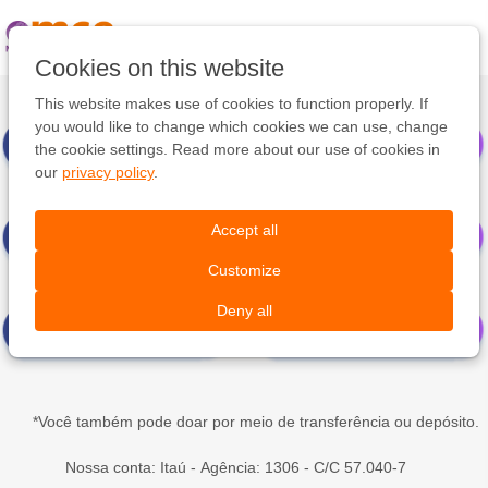
Pular
link
Ir
Cookies on this website
para
Qual valor deseja contribuir?
o
This website makes use of cookies to function properly. If
conteúdo
you would like to change which cookies we can use, change
Ir
the cookie settings. Read more about our use of cookies in
para
our
privacy policy
.
a
navegação
Accept all
Customize
Deny all
*Você também pode doar por meio de transferência ou depósito.
Nossa conta: Itaú - Agência: 1306 - C/C 57.040-7