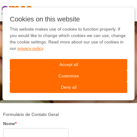
Pular
link
Ir
Cookies on this website
para
o
This website makes use of cookies to function properly. If
conteúdo
you would like to change which cookies we can use, change
Ir
the cookie settings. Read more about our use of cookies in
para
our
privacy policy
.
Fale conosco!
a
navegação
Accept all
Queremos ajudar a encontrar as oportunidades
Customize
certas para você
Deny all
Formulário de Contato Geral
Nome
*