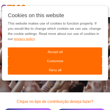
Pular
link
Ir
Cookies on this website
para
o
This website makes use of cookies to function properly. If
conteúdo
you would like to change which cookies we can use, change
Ir
the cookie settings. Read more about our use of cookies in
para
our
privacy policy
.
Você pode ajudar a mudar
a
navegação
a Europa
Accept all
Customize
Queremos ajudar a encontrar as oportunidades
Deny all
certas para você
Clique no tipo de contribuição deseja fazer?