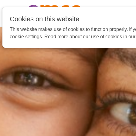
Pular
link
Ir
Cookies on this website
para
This website makes use of cookies to function properly. If
o
cookie settings. Read more about our use of cookies in ou
conteúdo
Ir
para
a
navegação