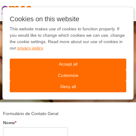
Pular
link
Ir
Cookies on this website
para
o
This website makes use of cookies to function properly. If
conteúdo
you would like to change which cookies we can use, change
Ir
the cookie settings. Read more about our use of cookies in
para
our
privacy policy
.
Fale conosco!
a
navegação
Accept all
Queremos ajudar a encontrar as oportunidades
Customize
certas para você
Deny all
Formulário de Contato Geral
Nome
*